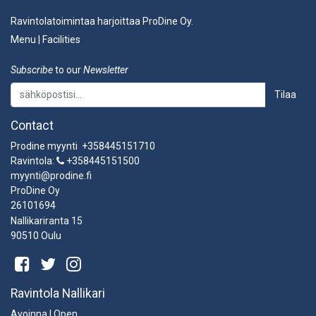
Ravintolatoimintaa harjoittaa ProDine Oy.
Menu
|
Facilities
Subscribe
to our
Newsletter
Tilaa
Contact
Prodine myynti +358445151710
Ravintola:
+358445151500
myynti@prodine.fi
ProDine Oy
26101694
Nallikariranta 15
90510 Oulu
Ravintola Nallikari
Avoinna | Open