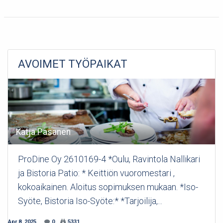
AVOIMET TYÖPAIKAT
Katja Pasanen
ProDine Oy 2610169-4 *Oulu, Ravintola Nallikari
ja Bistoria Patio: * Keittiön vuoromestari ,
kokoaikainen. Aloitus sopimuksen mukaan. *Iso-
Syöte, Bistoria Iso-Syöte:* *Tarjoilija,...
Apr 8, 2025
0
5331