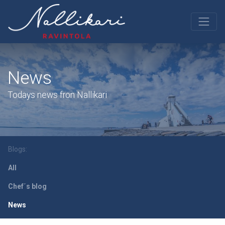
News
Todays news fron Nallikari
Blogs:
All
Chef´s blog
News