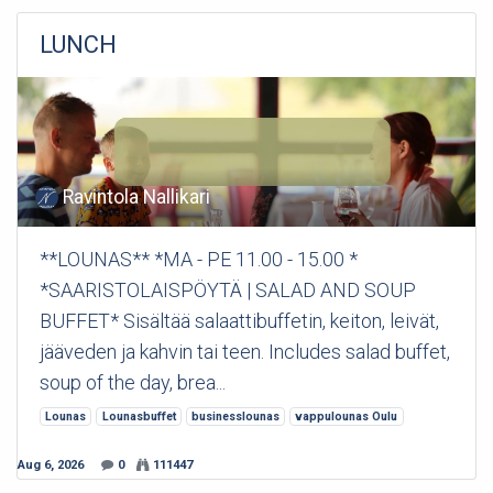
LUNCH
Ravintola Nallikari
**LOUNAS** *MA - PE 11.00 - 15.00 *
*SAARISTOLAISPÖYTÄ | SALAD AND SOUP
BUFFET* Sisältää salaattibuffetin, keiton, leivät,
jääveden ja kahvin tai teen. Includes salad buffet,
soup of the day, brea...
Lounas
Lounasbuffet
businesslounas
vappulounas Oulu
Aug 6, 2026
0
111447