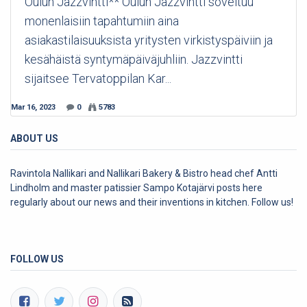
Oulun Jazzvintti** Oulun Jazzvintti soveltuu
monenlaisiin tapahtumiin aina
asiakastilaisuuksista yritysten virkistyspäiviin ja
kesähäistä syntymäpäiväjuhliin. Jazzvintti
sijaitsee Tervatoppilan Kar...
Mar 16, 2023
0
5783
ABOUT US
Ravintola Nallikari and Nallikari Bakery & Bistro head chef Antti
Lindholm and master patissier Sampo Kotajärvi posts here
regularly about our news and their inventions in kitchen. Follow us!
FOLLOW US