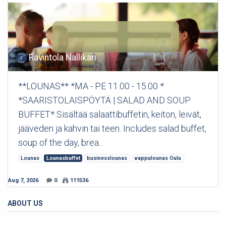
Ravintola Nallikari
**LOUNAS** *MA - PE 11.00 - 15.00 *
*SAARISTOLAISPÖYTÄ | SALAD AND SOUP
BUFFET* Sisältää salaattibuffetin, keiton, leivät,
jääveden ja kahvin tai teen. Includes salad buffet,
soup of the day, brea...
Lounas
Lounasbuffet
businesslounas
vappulounas Oulu
Aug 7, 2026
0
111536
ABOUT US