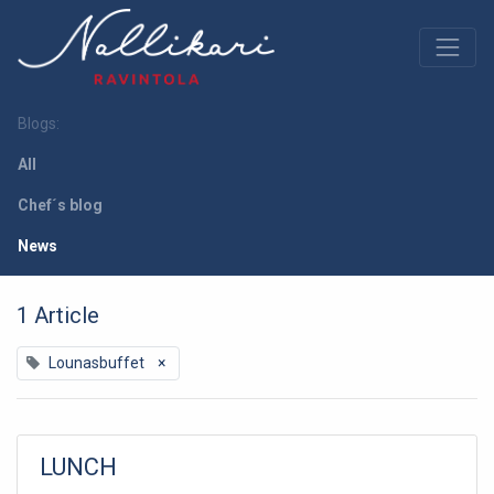
Blogs:
All
Chef´s blog
News
1 Article
Lounasbuffet
×
LUNCH