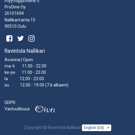
myynti@prodine.fi
ProDine Oy
26101694
Nallikariranta 15
90510 Oulu
Ravintola Nallikari
Avoinna | Open
ma-ti 11.00 - 22.00
ke-pe 11.00 - 23.00
la 12.00 - 23.00
su 12.00 - 19.00 (7.6 alkaeni)
GDPR
Vastuullisuus
Copyright ©
Ravintola Nallikari
English (US)