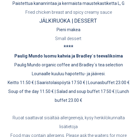
Paistettua kananrintaa ja kermaista maustekastiketta L, G
Fried chicken breast and spicy creamy sauce
JÄLKIRUOKA | DESSERT
Pieni makea
Small dessert
****
Paulig Mundo luomu kahvia ja Bradley´s teevalikoima
Paulig Mundo organic coffee and Bradley´s tea selection
Lounaalle kuuluu hapotettu- ja jäävesi.
Keitto 11.50 € | Saaristolaispöytä 17.50 € | Lounasbuffet 23.00 €
Soup of the day 11.50 € | Salad and soup buffet 17.50 € | Lunch
buffet 23.00 €
Ruoat saattavat sisältää allergeenejä, kysy henkilökunnalta
lisätietoja
Food may contain allergens. Please ask the waiters for more