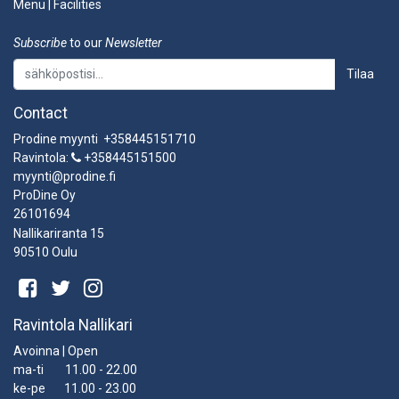
Menu
|
Facilities
Subscribe
to our
Newsletter
Tilaa
Contact
Prodine myynti +358445151710
Ravintola:
+358445151500
myynti@prodine.fi
ProDine Oy
26101694
Nallikariranta 15
90510 Oulu
Ravintola Nallikari
Avoinna | Open
ma-ti 11.00 - 22.00
ke-pe 11.00 - 23.00