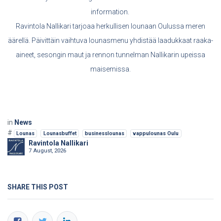
information.
Ravintola Nallikari tarjoaa herkullisen lounaan Oulussa meren
äärellä. Päivittäin vaihtuva lounasmenu yhdistää laadukkaat raaka-
aineet, sesongin maut ja rennon tunnelman Nallikarin upeissa
maisemissa.
in
News
#
Lounas
Lounasbuffet
businesslounas
vappulounas Oulu
Ravintola Nallikari
7 August, 2026
SHARE THIS POST