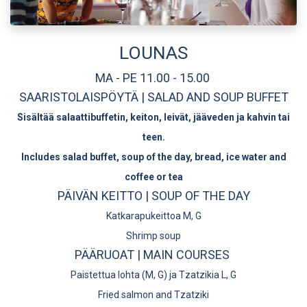
LOUNAS
MA - PE 11.00 - 15.00
SAARISTOLAISPÖYTÄ | SALAD AND SOUP BUFFET
Sisältää salaattibuffetin, keiton, leivät, jääveden ja kahvin tai
teen.
Includes salad buffet, soup of the day, bread, ice water and
coffee or tea
PÄIVÄN KEITTO | SOUP OF THE DAY
Katkarapukeittoa M, G
Shrimp soup
PÄÄRUOAT | MAIN COURSES
Paistettua lohta (M, G) ja Tzatzikia L, G
Fried salmon and Tzatziki