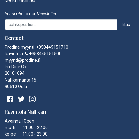
Menu
|
Facilities
Subscribe
to our
Newsletter
Tilaa
Contact
Prodine myynti +358445151710
Ravintola:
+358445151500
myynti@prodine.fi
ProDine Oy
26101694
Nallikariranta 15
90510 Oulu
Ravintola Nallikari
Avoinna | Open
ma-ti 11.00 - 22.00
ke-pe 11.00 - 23.00