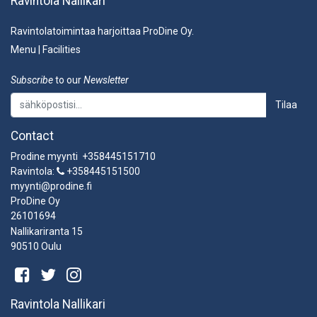
Ravintola Nallikari
Ravintolatoimintaa harjoittaa ProDine Oy.
Menu
|
Facilities
Subscribe
to our
Newsletter
Tilaa
Contact
Prodine myynti +358445151710
Ravintola:
+358445151500
myynti@prodine.fi
ProDine Oy
26101694
Nallikariranta 15
90510 Oulu
Ravintola Nallikari