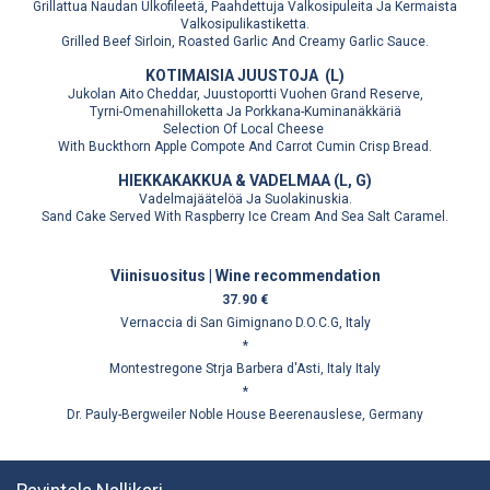
Grillattua Naudan Ulkofileetä, Paahdettuja Valkosipuleita Ja Kermaista
Valkosipulikastiketta.
Grilled Beef Sirloin, Roasted Garlic And Creamy Garlic Sauce.
KOTIMAISIA JUUSTOJA (L)
Jukolan Aito Cheddar, Juustoportti Vuohen Grand Reserve,
Tyrni-Omenahilloketta Ja Porkkana-Kuminanäkkäriä
Selection Of Local Cheese
With Buckthorn Apple Compote And Carrot Cumin Crisp Bread.
HIEKKAKAKKUA & VADELMAA (L, G)
Vadelmajäätelöä Ja Suolakinuskia.
Sand Cake Served With Raspberry Ice Cream And Sea Salt Caramel.
Viinisuositus | Wine recommendation
37.90 €
Vernaccia di San Gimignano D.O.C.G, Italy
*
Montestregone Strja Barbera d'Asti, Italy Italy
*
Dr. Pauly-Bergweiler Noble House Beerenauslese, Germany