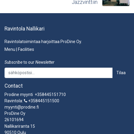
Jazzvinttiin
Ravintola Nallikari
Ravintolatoimintaa harjoittaa ProDine Oy.
Menu
|
Facilities
Subscribe
to our
Newsletter
Tilaa
Contact
Prodine myynti +358445151710
Ravintola:
+358445151500
myynti@prodine.fi
ProDine Oy
26101694
Nallikariranta 15
90510 Oulu