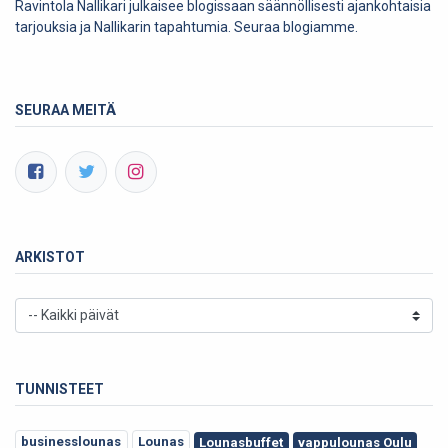
Ravintola Nallikari julkaisee blogissaan säännöllisesti ajankohtaisia
tarjouksia ja Nallikarin tapahtumia. Seuraa blogiamme.
SEURAA MEITÄ
ARKISTOT
TUNNISTEET
businesslounas
Lounas
Lounasbuffet
vappulounas Oulu