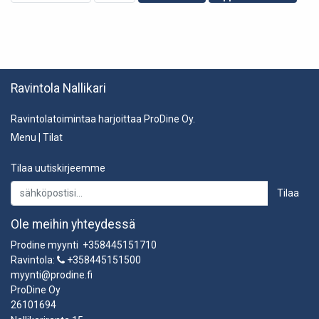
Ravintola Nallikari
Ravintolatoimintaa harjoittaa ProDine Oy.
Menu
|
Tilat
Tilaa uutiskirjeemme
Tilaa
Ole meihin yhteydessä
Prodine myynti +358445151710
Ravintola:
+358445151500
myynti@prodine.fi
ProDine Oy
26101694