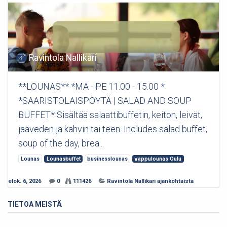
Ravintola Nallikari
**LOUNAS** *MA - PE 11.00 - 15.00 *
*SAARISTOLAISPÖYTÄ | SALAD AND SOUP
BUFFET* Sisältää salaattibuffetin, keiton, leivät,
jääveden ja kahvin tai teen. Includes salad buffet,
soup of the day, brea...
Lounas
Lounasbuffet
businesslounas
vappulounas Oulu
elok. 6, 2026
0
111426
Ravintola Nallikari ajankohtaista
TIETOA MEISTÄ