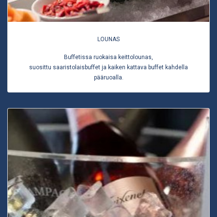
LOUNAS
Buffetissa ruokaisa keittolounas,
suosittu saaristolaisbuffet ja kaiken kattava buffet kahdella
pääruoalla.