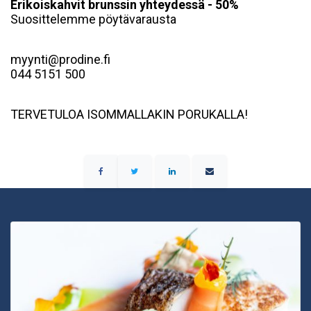
Erikoiskahvit brunssin yhteydessä - 50%
Suosittelemme pöytävarausta
myynti@prodine.fi
044 5151 500
TERVETULOA ISOMMALLAKIN PORUKALLA!