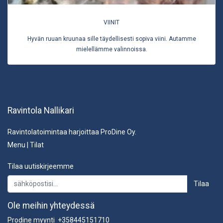
VIINIT
Hyvän ruuan kruunaa sille täydellisesti sopiva viini. Autamme
mielellämme valinnoissa.
Ravintola Nallikari
Ravintolatoimintaa harjoittaa ProDine Oy.
Menu
|
Tilat
Tilaa uutiskirjeemme
Tilaa
Ole meihin yhteydessä
Prodine myynti +358445151710