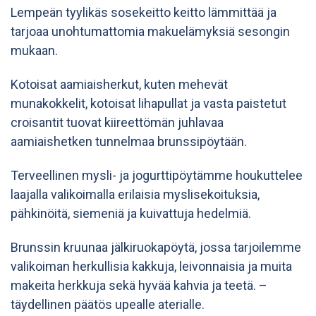
Lempeän tyylikäs sosekeitto keitto lämmittää ja
tarjoaa unohtumattomia makuelämyksiä sesongin
mukaan.
Kotoisat aamiaisherkut, kuten mehevät
munakokkelit, kotoisat lihapullat ja vasta paistetut
croisantit tuovat kiireettömän juhlavaa
aamiaishetken tunnelmaa brunssipöytään.
Terveellinen mysli- ja jogurttipöytämme houkuttelee
laajalla valikoimalla erilaisia myslisekoituksia,
pähkinöitä, siemeniä ja kuivattuja hedelmiä.
Brunssin kruunaa jälkiruokapöytä, jossa tarjoilemme
valikoiman herkullisia kakkuja, leivonnaisia ja muita
makeita herkkuja sekä hyvää kahvia ja teetä. –
täydellinen päätös upealle aterialle.