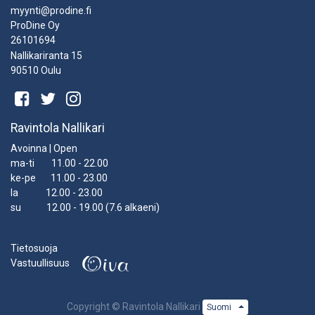
myynti@prodine.fi
ProDine Oy
26101694
Nallikariranta 15
90510 Oulu
Ravintola Nallikari
Avoinna | Open
ma-ti 11.00 - 22.00
ke-pe 11.00 - 23.00
la 12.00 - 23.00
su 12.00 - 19.00 (7.6 alkaeni)
Tietosuoja
Vastuullisuus
Copyright ©
Ravintola Nallikari
Suomi