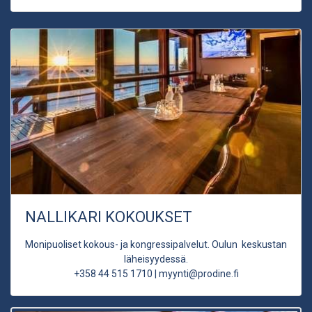
NALLIKARI KOKOUKSET
Monipuoliset kokous- ja kongressipalvelut. Oulun keskustan
läheisyydessä.
+358 44 515 1710 | myynti@prodine.fi