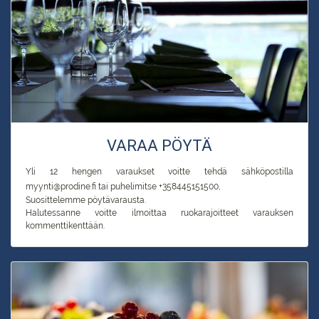
VARAA PÖYTÄ
Yli 12 hengen varaukset voitte tehdä sähköpostilla
myynti@prodine.fi tai puhelimitse +358445151500,
Suosittelemme pöytävarausta.
Halutessanne voitte ilmoittaa ruokarajoitteet varauksen
kommenttikenttään.