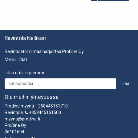
Ravintola Nallikari
Ravintolatoimintaa harjoittaa ProDine Oy.
Menu
|
Tilat
Tilaa uutiskirjeemme
Tilaa
Ole meihin yhteydessä
Prodine myynti +358445151710
Ravintola:
+358445151500
myynti@prodine.fi
ProDine Oy
26101694