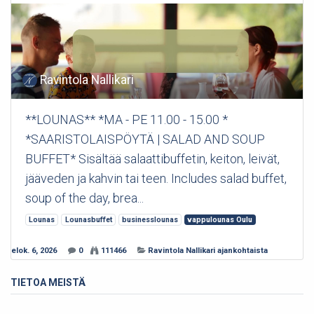
Ravintola Nallikari
**LOUNAS** *MA - PE 11.00 - 15.00 *
*SAARISTOLAISPÖYTÄ | SALAD AND SOUP
BUFFET* Sisältää salaattibuffetin, keiton, leivät,
jääveden ja kahvin tai teen. Includes salad buffet,
soup of the day, brea...
Lounas
Lounasbuffet
businesslounas
vappulounas Oulu
elok. 6, 2026
0
111466
Ravintola Nallikari ajankohtaista
TIETOA MEISTÄ