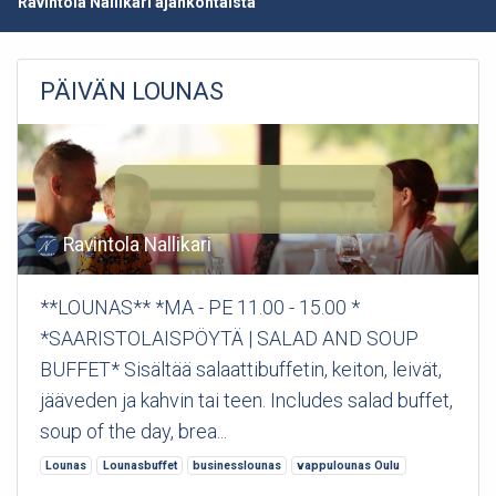
Ravintola Nallikari ajankohtaista
PÄIVÄN LOUNAS
Ravintola Nallikari
**LOUNAS** *MA - PE 11.00 - 15.00 *
*SAARISTOLAISPÖYTÄ | SALAD AND SOUP
BUFFET* Sisältää salaattibuffetin, keiton, leivät,
jääveden ja kahvin tai teen. Includes salad buffet,
soup of the day, brea...
Lounas
Lounasbuffet
businesslounas
vappulounas Oulu