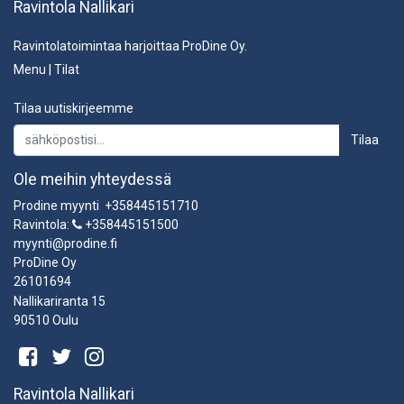
Ravintola Nallikari
Ravintolatoimintaa harjoittaa ProDine Oy.
Menu
|
Tilat
Tilaa uutiskirjeemme
Tilaa
Ole meihin yhteydessä
Prodine myynti +358445151710
Ravintola:
+358445151500
myynti@prodine.fi
ProDine Oy
26101694
Nallikariranta 15
90510 Oulu
Ravintola Nallikari