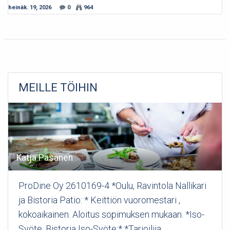
heinäk. 19, 2026
0
964
MEILLE TÖIHIN
Katja Pasanen
ProDine Oy 2610169-4 *Oulu, Ravintola Nallikari
ja Bistoria Patio: * Keittiön vuoromestari ,
kokoaikainen. Aloitus sopimuksen mukaan. *Iso-
Syöte, Bistoria Iso-Syöte:* *Tarjoilija,...