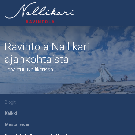
Ravintola Nallikari
ajankohtaista
Tapahtuu Nallikarissa
Blogit:
Kaikki
Mestareiden