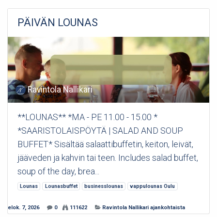
PÄIVÄN LOUNAS
Ravintola Nallikari
**LOUNAS** *MA - PE 11.00 - 15.00 *
*SAARISTOLAISPÖYTÄ | SALAD AND SOUP
BUFFET* Sisältää salaattibuffetin, keiton, leivät,
jääveden ja kahvin tai teen. Includes salad buffet,
soup of the day, brea...
Lounas
Lounasbuffet
businesslounas
vappulounas Oulu
elok. 7, 2026
0
111622
Ravintola Nallikari ajankohtaista