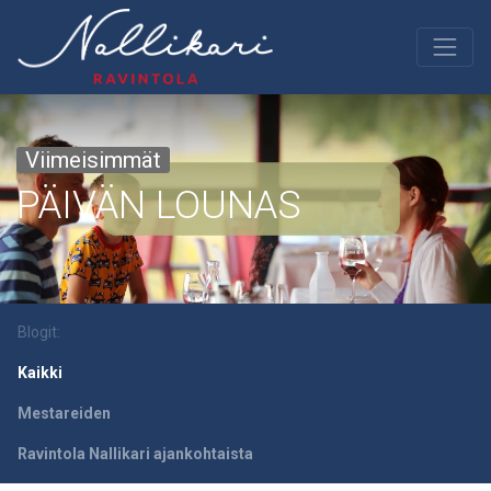
Viimeisimmät
PÄIVÄN LOUNAS
Blogit:
Kaikki
Mestareiden
Ravintola Nallikari ajankohtaista