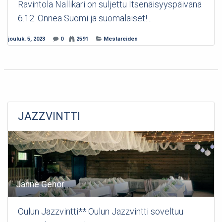
Ravintola Nallikari on suljettu Itsenäisyyspäivänä
6.12. Onnea Suomi ja suomalaiset!...
jouluk. 5, 2023
0
2591
Mestareiden
JAZZVINTTI
Janne Gehör
Oulun Jazzvintti** Oulun Jazzvintti soveltuu