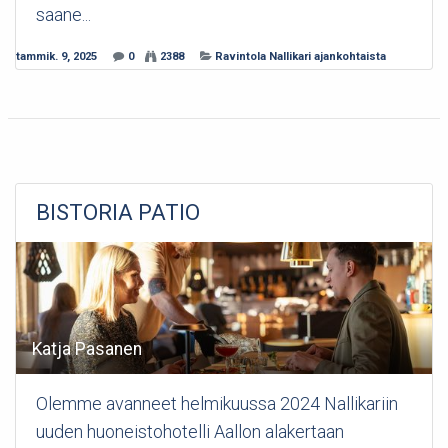
saane...
tammik. 9, 2025
0
2388
Ravintola Nallikari ajankohtaista
BISTORIA PATIO
Katja Pasanen
Olemme avanneet helmikuussa 2024 Nallikariin
uuden huoneistohotelli Aallon alakertaan