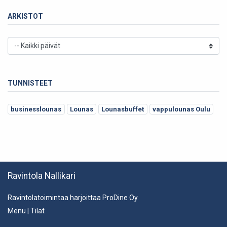
ARKISTOT
TUNNISTEET
businesslounas
Lounas
Lounasbuffet
vappulounas Oulu
Ravintola Nallikari
Ravintolatoimintaa harjoittaa ProDine Oy.
Menu
|
Tilat