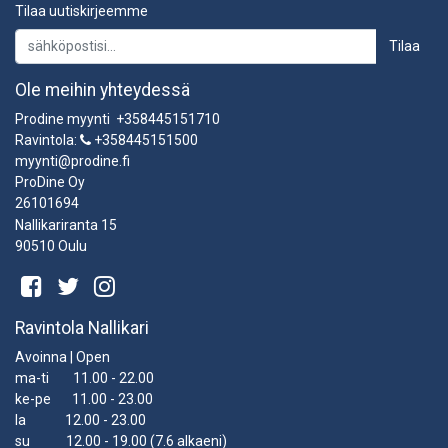
Tilaa uutiskirjeemme
Tilaa
Ole meihin yhteydessä
Prodine myynti +358445151710
Ravintola:
+358445151500
myynti@prodine.fi
ProDine Oy
26101694
Nallikariranta 15
90510 Oulu
Ravintola Nallikari
Avoinna | Open
ma-ti 11.00 - 22.00
ke-pe 11.00 - 23.00
la 12.00 - 23.00
su 12.00 - 19.00 (7.6 alkaeni)