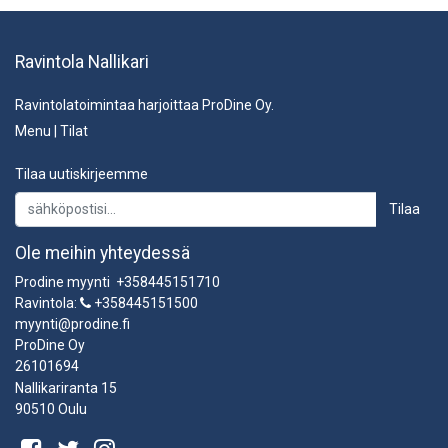
Ravintola Nallikari
Ravintolatoimintaa harjoittaa ProDine Oy.
Menu
|
Tilat
Tilaa uutiskirjeemme
Tilaa
Ole meihin yhteydessä
Prodine myynti +358445151710
Ravintola:
+358445151500
myynti@prodine.fi
ProDine Oy
26101694
Nallikariranta 15
90510 Oulu