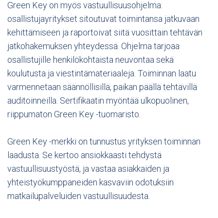
Green Key on myös vastuullisuusohjelma:
osallistujayritykset sitoutuvat toimintansa jatkuvaan
kehittämiseen ja raportoivat siitä vuosittain tehtävän
jatkohakemuksen yhteydessä. Ohjelma tarjoaa
osallistujille henkilökohtaista neuvontaa sekä
koulutusta ja viestintämateriaaleja. Toiminnan laatu
varmennetaan säännöllisillä, paikan päällä tehtävillä
auditoinneilla. Sertifikaatin myöntää ulkopuolinen,
riippumaton Green Key -tuomaristo.
Green Key -merkki on tunnustus yrityksen toiminnan
laadusta. Se kertoo ansiokkaasti tehdystä
vastuullisuustyöstä, ja vastaa asiakkaiden ja
yhteistyökumppaneiden kasvaviin odotuksiin
matkailupalveluiden vastuullisuudesta.