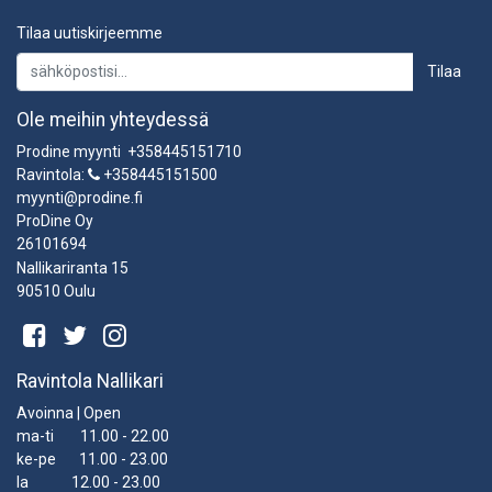
Tilaa uutiskirjeemme
Tilaa
Ole meihin yhteydessä
Prodine myynti +358445151710
Ravintola:
+358445151500
myynti@prodine.fi
ProDine Oy
26101694
Nallikariranta 15
90510 Oulu
Ravintola Nallikari
Avoinna | Open
ma-ti 11.00 - 22.00
ke-pe 11.00 - 23.00
la 12.00 - 23.00