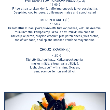
FRITEERATTUA TURSKAN KIELTÄ (L, G)
11.00 €
Friteerattua turskan kieltä, tryffelimajoneesia ja versosalaattia.
Deep-fried cod tongues, truffle mayonnaise and sprout salad.
MERENHERKUT (L)
15.50 €
Hiillostettua kuhaa, jokirapukroketti, turskanposkea, keltuaiskreemiä,
muikunmätiä, kampasimpukkaa ja savumuikkumajoneesia.
Grilled pike-perch, crayfish croquet, pike-perch cheek, yolk creme,
roe of vendace, scallop and smoked vendace mayonnaise.
CHOUX
SKAGEN (L)
1
4
.50 €
Täytetty jättituulihattu; Katkarapuskagenia,
muikunmätiä, sitruunaa ja tilliöljyä.
Light choux puff with shrimp Skagen,
vendace roe, lemon and dill oil.