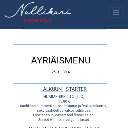
ÄYRIÄISMENU
25.3 – 30.4
ALKUUN | STARTER
HUMMERIKEITTO (L, G)
15.80 €
Kuohkeaa hummerikeittoa, caviartia ja fenkolisalaattia,
sekä paahdettua valkosipulileipää.
Lobster soup, caviart and fennel salad.
Served with roasted garlic bread.