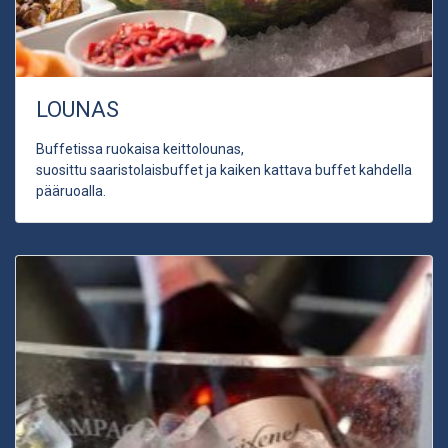
LOUNAS
Buffetissa ruokaisa keittolounas,
suosittu saaristolaisbuffet ja kaiken kattava buffet kahdella
pääruoalla.