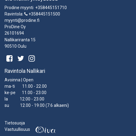
Prodine myynti +358445151710
Ravintola:
+358445151500
myynti@prodine.fi
ProDine Oy
26101694
Nallikariranta 15
90510 Oulu
Ravintola Nallikari
Avoinna | Open
ma-ti 11.00 - 22.00
ke-pe 11.00 - 23.00
la 12.00 - 23.00
su 12.00 - 19.00 (7.6 alkaeni)
Tietosuoja
Vastuullisuus