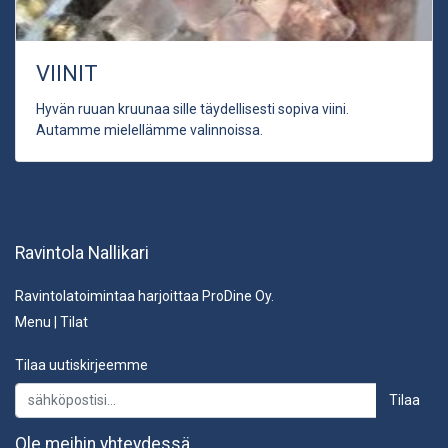
VIINIT
Hyvän ruuan kruunaa sille täydellisesti sopiva viini.
Autamme mielellämme valinnoissa.
Ravintola Nallikari
Ravintolatoimintaa harjoittaa ProDine Oy.
Menu
|
Tilat
Tilaa uutiskirjeemme
Tilaa
Ole meihin yhteydessä