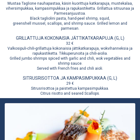
Mustaa Taglione nauhapastaa, käsin kuorittuja katkarapuja, mustekalaa,
vihersimpukkaa, kampasimpukkaa ja rapukastiketta. Grillattua sitruunaa ja
Parmesanjuustoa.
Black tagliolini pasta, hand-peel shrimp, squid,
greenshell mussel, scallops, and shrimp sauce. Grilled lemon and
parmesan.
GRILLATTUJA KOKONAISIA JÄTTIKATKARAPUJA (G, L)
32 €
Valkosipuli-chili-grillattuja kokonaisia jättikatkarapuja, wokvihanneksia ja
rapukastiketta. Tikkuperunoita ja chili-aiolia.
Grilled jumbo shrimps spiced with garlic and chili, wok vegetables and
shrimp sauce.
Served with French fries and chili aioli.
SITRUSRISOTTOA JA KAMPASIMPUKKAA (G, L)
29 €
Sitrusrisottoa ja paistettua kampasimpukkaa.
Citrus risotto and seared Scallops.