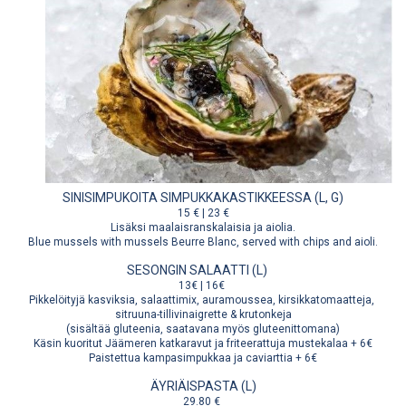
SINISIMPUKOITA SIMPUKKAKASTIKKEESSA (L, G)
15 € | 23 €
Lisäksi maalaisranskalaisia ja aiolia.
Blue mussels with mussels Beurre Blanc, served with chips and aioli.
SESONGIN SALAATTI (L)
13€ | 16€
Pikkelöityjä kasviksia, salaattimix, auramoussea, kirsikkatomaatteja,
sitruuna-tillivinaigrette & krutonkeja
(sisältää gluteenia, saatavana myös gluteenittomana)
Käsin kuoritut Jäämeren katkaravut ja friteerattuja mustekalaa + 6€
Paistettua kampasimpukkaa ja caviarttia + 6€
ÄYRIÄISPASTA (L)
29.80 €