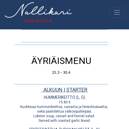
ÄYRIÄISMENU
25.3 – 30.4
ALKUUN | STARTER
HUMMERIKEITTO (L, G)
15.80 €
Kuohkeaa hummerikeittoa, caviartia ja fenkolisalaattia,
sekä paahdettua valkosipulileipää.
Lobster soup, caviart and fennel salad.
Served with roasted garlic bread.