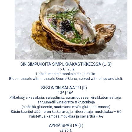
SINISIMPUKOITA SIMPUKKAKASTIKKEESSA (L, G)
15 € | 23 €
Lisäksi maalaisranskalaisia ja aiolia.
Blue mussels with mussels Beurre Blanc, served with chips and aioli.
SESONGIN SALAATTI (L)
13€ | 16€
Pikkelöityjä kasviksia, salaattimix, auramoussea, kirsikkatomaatteja,
sitruuna-tillivinaigrette & krutonkeja
(sisältää gluteenia, saatavana myös gluteenittomana)
Käsin kuoritut Jäämeren katkaravut ja friteerattuja mustekalaa + 6€
Paistettua kampasimpukkaa ja caviarttia + 6€
ÄYRIÄISPASTA (L)
29.80 €