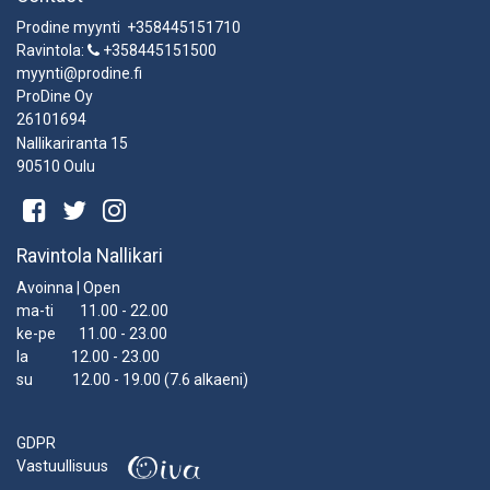
Prodine myynti +358445151710
Ravintola:
+358445151500
myynti@prodine.fi
ProDine Oy
26101694
Nallikariranta 15
90510 Oulu
Ravintola Nallikari
Avoinna | Open
ma-ti 11.00 - 22.00
ke-pe 11.00 - 23.00
la 12.00 - 23.00
su 12.00 - 19.00 (7.6 alkaeni)
GDPR
Vastuullisuus