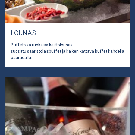
LOUNAS
Buffetissa ruokaisa keittolounas,
suosittu saaristolaisbuffet ja kaiken kattava buffet kahdella
pääruoalla.