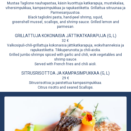
Mustaa Taglione nauhapastaa, käsin kuorittuja katkarapuja, mustekalaa,
vihersimpukkaa, kampasimpukkaa ja rapukastiketta. Grillattua sitruunaa ja
Parmesanjuustoa.
Black tagliolini pasta, hand-peel shrimp, squid,
greenshell mussel, scallops, and shrimp sauce. Grilled lemon and
parmesan.
GRILLATTUJA KOKONAISIA JÄTTIKATKARAPUJA (G, L)
32 €
Valkosipuli-chili-grillattuja kokonaisia jättikatkarapuja, wokvihanneksia ja
rapukastiketta. Tikkuperunoita ja chili-aiolia.
Grilled jumbo shrimps spiced with garlic and chili, wok vegetables and
shrimp sauce.
Served with French fries and chili aioli.
SITRUSRISOTTOA JA KAMPASIMPUKKAA (G, L)
29 €
Sitrusrisottoa ja paistettua kampasimpukkaa.
Citrus risotto and seared Scallops.