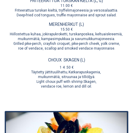
FRITEERATTUA TURSKAN KIELTÄ (L, G)
11.00 €
Friteerattua turskan kieltä, tryffelimajoneesia ja versosalaattia.
Deep-fried cod tongues, truffle mayonnaise and sprout salad.
MERENHERKUT (L)
15.50 €
Hiillostettua kuhaa, jokirapukroketti, turskanposkea, keltuaiskreemiä,
muikunmätiä, kampasimpukkaa ja savumuikkumajoneesia.
Grilled pike-perch, crayfish croquet, pike-perch cheek, yolk creme,
roe of vendace, scallop and smoked vendace mayonnaise.
CHOUX
SKAGEN (L)
1
4
.50 €
Täytetty jättituulihattu; Katkarapuskagenia,
muikunmätiä, sitruunaa ja tilliöljyä.
Light choux puff with shrimp Skagen,
vendace roe, lemon and dill oil.