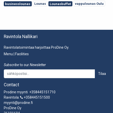
Lounas
vappulounas Oulu
businesslounas
Lounasbuffet
Ravintola Nallikari
Ravintolatoimintaa harjoittaa ProDine Oy.
Menu
|
Facilities
Subscribe
to our
Newsletter
Tilaa
Contact
Prodine myynti +358445151710
Ravintola:
+358445151500
myynti@prodine.fi
ProDine Oy