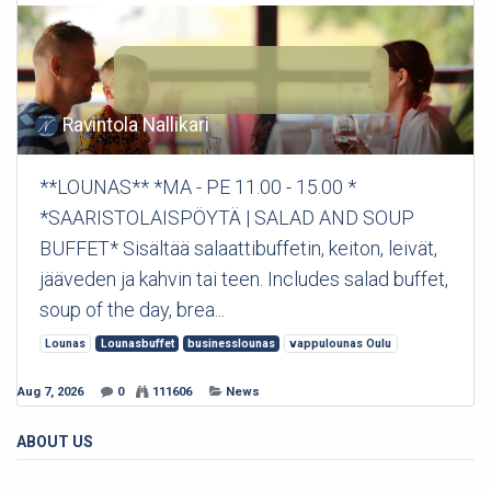
Ravintola Nallikari
**LOUNAS** *MA - PE 11.00 - 15.00 *
*SAARISTOLAISPÖYTÄ | SALAD AND SOUP
BUFFET* Sisältää salaattibuffetin, keiton, leivät,
jääveden ja kahvin tai teen. Includes salad buffet,
soup of the day, brea...
Lounas
Lounasbuffet
businesslounas
vappulounas Oulu
Aug 7, 2026
0
111606
News
ABOUT US