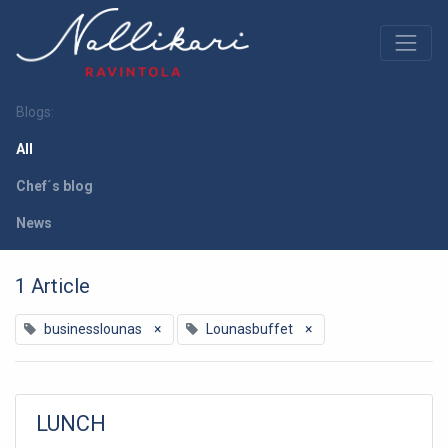
Blogs:
All
Chef´s blog
News
1 Article
businesslounas
×
Lounasbuffet
×
LUNCH