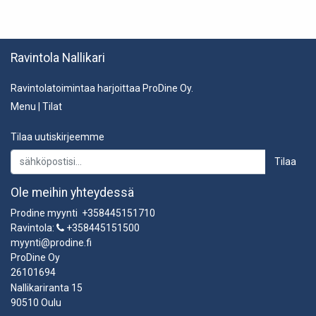
Ravintola Nallikari
Ravintolatoimintaa harjoittaa ProDine Oy.
Menu
|
Tilat
Tilaa uutiskirjeemme
Tilaa
Ole meihin yhteydessä
Prodine myynti +358445151710
Ravintola:
+358445151500
myynti@prodine.fi
ProDine Oy
26101694
Nallikariranta 15
90510 Oulu