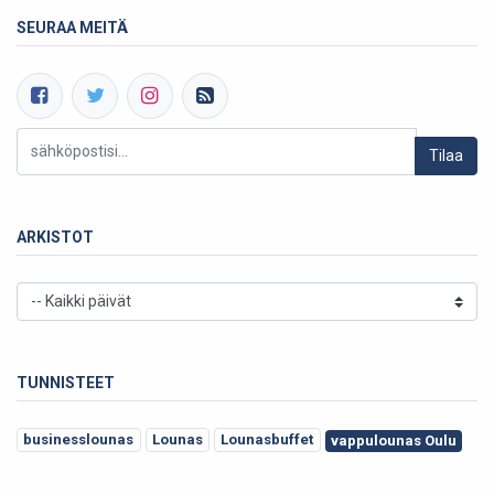
SEURAA MEITÄ
Tilaa
ARKISTOT
TUNNISTEET
businesslounas
Lounas
Lounasbuffet
vappulounas Oulu