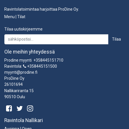
Ravintolatoimintaa harjoittaa ProDine Oy.
Menu
|
Tilat
Tilaa uutiskirjeemme
Tilaa
Ole meihin yhteydessä
Prodine myynti +358445151710
Ravintola:
+358445151500
myynti@prodine.fi
ProDine Oy
26101694
Nallikariranta 15
90510 Oulu
Ravintola Nallikari
Avoinna | Open