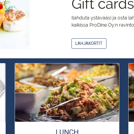
Gift cards
Ilahduta ystävääsi ja osta lahj
kaikissa ProDine Oy:n ravinto
LAHJAKORTIT
LUNCH