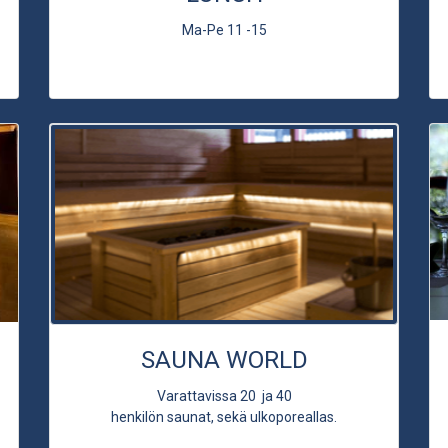
Ma-Pe 11 -15
SAUNA WORLD
Varattavissa 20 ja 40
henkilön saunat, sekä ulkoporeallas.