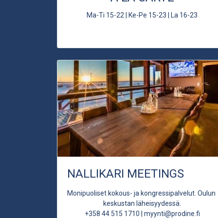
Ma-Ti 15-22 | Ke-Pe 15-23 | La 16-23
NALLIKARI MEETINGS
Monipuoliset kokous- ja kongressipalvelut. Oulun
keskustan läheisyydessä.
+358 44 515 1710 | myynti@prodine.fi