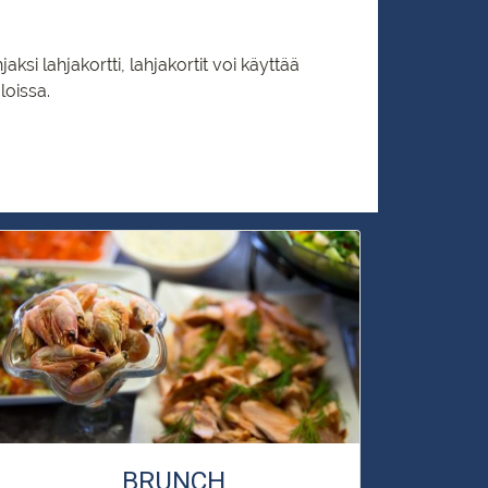
aksi lahjakortti, lahjakortit voi käyttää
loissa.
BRUNCH