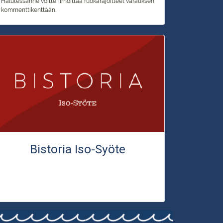
Halutessanne voitte ilmoittaa ruokarajoitteet varauksen
kommenttikenttään.
Bistoria Iso-Syöte