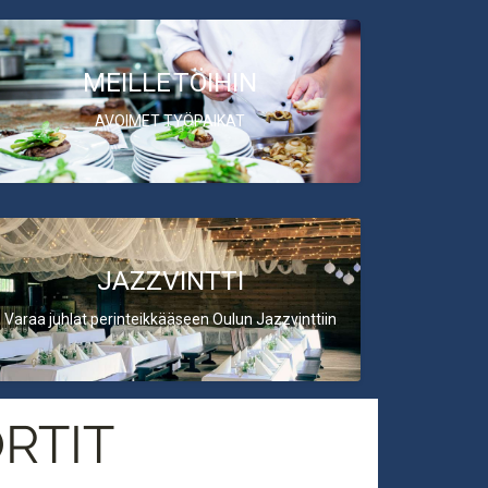
MEILLE TÖIHIN
AVOIMET TYÖPAIKAT
JAZZVINTTI
Varaa juhlat perinteikkääseen Oulun Jazzvinttiin
RTIT