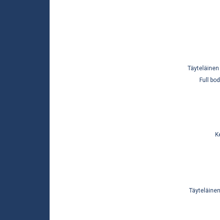
Täyteläinen 
Full bo
K
Täyteläinen