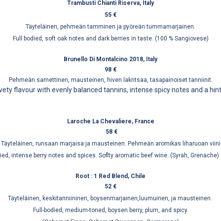
Trambusti Chianti Riserva, Italy
55 €
Täyteläinen, pehmeän tamminen ja pyöreän tummamarjainen.
Full bodied, soft oak notes and dark berries in taste. (100 % Sangiovese)
Brunello Di Montalcino 2018, Italy
98 €
Pehmeän samettinen, mausteinen, hiven lakritsaa, tasapainoiset tanniinit.
ety flavour with evenly balanced tannins, intense spicy notes and a hint 
Laroche La Chevaliere, France
58 €
Täyteläinen, runsaan marjaisa ja mausteinen. Pehmeän aromikas liharuoan viini
died, intense berry notes and spices. Soflty aromatic beef wine. (Syrah, Grenache)
Root : 1 Red Blend, Chile
52 €
Täyteläinen, keskitanniininen, boysenmarjainen,luumuinen, ja mausteinen.
Full-bodied, medium-toned, boysen berry, plum, and spicy.