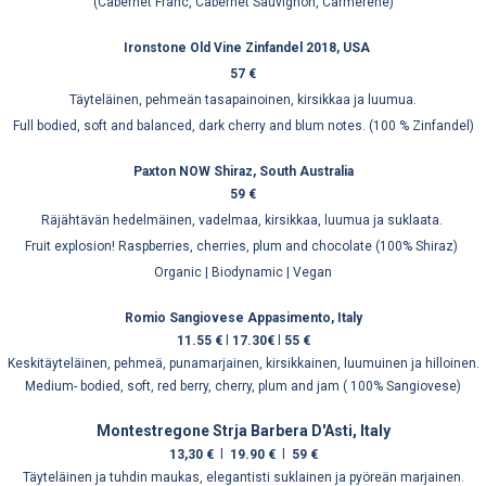
(Cabernet Franc, Cabernet Sauvignon, Carmerene)
Ironstone Old Vine Zinfandel 2018, USA
57 €
Täyteläinen, pehmeän tasapainoinen, kirsikkaa ja luumua.
Full bodied, soft and balanced, dark cherry and blum notes. (100 % Zinfandel)
Paxton NOW Shiraz, South Australia
59 €
Räjähtävän hedelmäinen, vadelmaa, kirsikkaa, luumua ja suklaata.
Fruit explosion! Raspberries, cherries, plum and chocolate (100% Shiraz)
Organic | Biodynamic | Vegan
Romio Sangiovese Appasimento, Italy
11.55 €
l
17.30€
l
55 €
Keskitäyteläinen, pehmeä, punamarjainen, kirsikkainen, luumuinen ja hilloinen.
Medium- bodied, soft, red berry, cherry, plum and jam ( 100% Sangiovese)
Montestregone Strja Barbera D'Asti, Italy
13,30 €
l
19.90 €
l
59 €
Täyteläinen ja tuhdin maukas, elegantisti suklainen ja pyöreän marjainen.