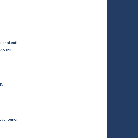
kin makeutta.
violets.
n.
 paahteinen.