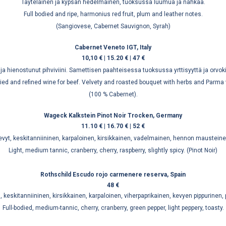
Täyteläinen ja kypsän hedelmäinen, tuoksussa luumua ja nahkaa.
Full bodied and ripe, harmonius red fruit, plum and leather notes.
(Sangiovese, Cabernet Sauvignon, Syrah)
Cabernet Veneto IGT, Italy
10,10 € | 15.20 € | 47 €
ja hienostunut pihviviini. Samettisen paahteisessa tuoksussa yrttisyyttä ja orvo
died and refined wine for beef. Velvety and roasted bouquet with herbs and Parma 
(100 % Cabernet).
Wageck Kalkstein Pinot Noir Trocken, Germany
11.10 € | 16.70 € | 52 €
evyt, keskitanniininen, karpaloinen, kirsikkainen, vadelmainen, hennon mausteine
Light, medium tannic, cranberry, cherry, raspberry, slightly spicy. (Pinot Noir)
Rothschild Escudo rojo carmenere reserva, Spain
48 €
, keskitanniininen, kirsikkainen, karpaloinen, viherpaprikainen, kevyen pippurinen,
Full-bodied, medium-tannic, cherry, cranberry, green pepper, light peppery, toasty.