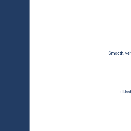
Smooth, velv
Full-bo