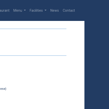
aurant
Menu
Facilities
News
Contact
vese)