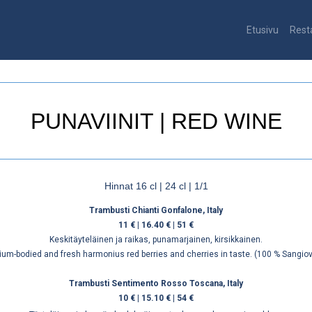
Etusivu
Rest
PUNAVIINIT | RED WINE
Hinnat 16 cl | 24 cl | 1/1
Trambusti Chianti Gonfalone, Italy
11 € | 16.40 € | 51 €
Keskitäyteläinen ja raikas, punamarjainen, kirsikkainen.
um-bodied and fresh harmonius red berries and cherries in taste. (100 % Sangio
Trambusti Sentimento Rosso Toscana, Italy
10 € | 15.10 € | 54 €