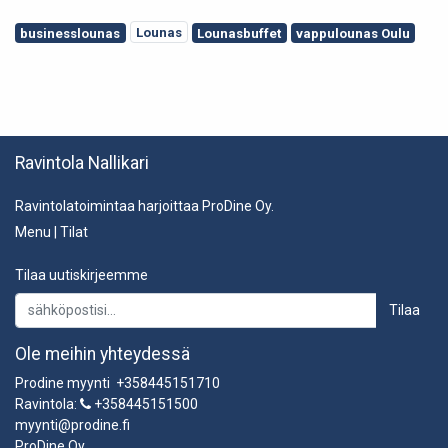
Lounas
businesslounas
Lounasbuffet
vappulounas Oulu
Ravintola Nallikari
Ravintolatoimintaa harjoittaa ProDine Oy.
Menu
|
Tilat
Tilaa uutiskirjeemme
Tilaa
Ole meihin yhteydessä
Prodine myynti +358445151710
Ravintola:
+358445151500
myynti@prodine.fi
ProDine Oy