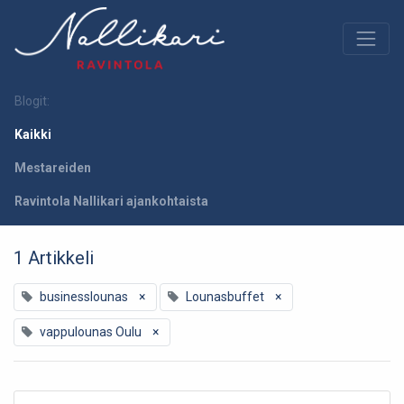
Blogit:
Kaikki
Mestareiden
Ravintola Nallikari ajankohtaista
1 Artikkeli
businesslounas
×
Lounasbuffet
×
vappulounas Oulu
×