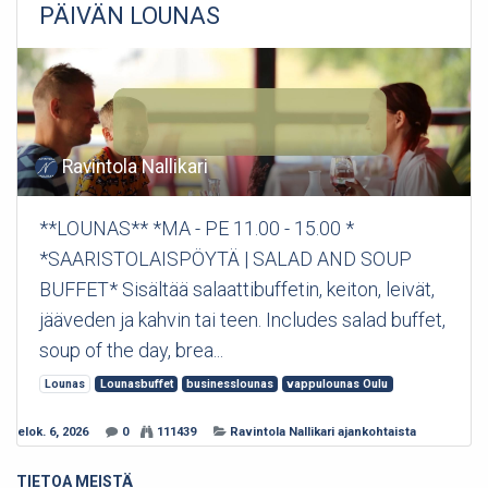
PÄIVÄN LOUNAS
Ravintola Nallikari
**LOUNAS** *MA - PE 11.00 - 15.00 *
*SAARISTOLAISPÖYTÄ | SALAD AND SOUP
BUFFET* Sisältää salaattibuffetin, keiton, leivät,
jääveden ja kahvin tai teen. Includes salad buffet,
soup of the day, brea...
Lounas
Lounasbuffet
businesslounas
vappulounas Oulu
elok. 6, 2026
0
111439
Ravintola Nallikari ajankohtaista
TIETOA MEISTÄ